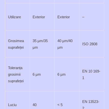
Utilizare
Exterior
Exterior
–
Grosimea
35 µm/35
40 µm/40
ISO 2808
suprafeței
µm
µm
Toleranța
EN 10 169-
grosimii
6 µm
6 µm
1
suprafeței
EN 13523-
Luciu
40
< 5
2