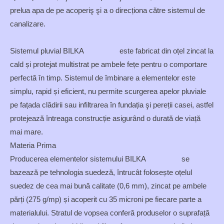
prelua apa de pe acoperiş şi a o direcționa către sistemul de
canalizare.
Sistemul pluvial BILKA
Timisoara
este fabricat din oțel zincat la
cald și protejat multistrat pe ambele fețe pentru o comportare
perfectă în timp. Sistemul de îmbinare a elementelor este
simplu, rapid și eficient, nu permite scurgerea apelor pluviale
pe fațada clădirii sau infiltrarea ȋn fundația şi pereții casei, astfel
protejează ȋntreaga construcție asigurȃnd o durată de viață
mai mare.
Materia Prima
Producerea elementelor sistemului BILKA
Timisoara
se
bazează pe tehnologia suedeză, întrucât folosește oțelul
suedez de cea mai bună calitate (0,6 mm), zincat pe ambele
părți (275 g/mp) și acoperit cu 35 microni pe fiecare parte a
materialului. Stratul de vopsea conferă produselor o suprafață