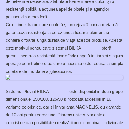
de netezime deosebită, stabilitate foarte mare a culorii și o
rezistență solidă la acțiunea apei de ploaie și a agenților
poluanți din atmosferă.
Cele cinci straturi care conferă și protejează banda metalică
garantează rezistența la coroziune a fiecărui element și
conferă o foarte lungă durată de viață acestor produse. Acesta
este motivul pentru care sistemul BILKA
Timisoara
oferă
garanții pentru o rezistență foarte îndelungată în timp și singura
operație de întreținere pe care o necesită este redusă la simpla
curățare de murdărie a jgheaburilor.
Sistemul Pluvial BILKA
Timisoara
este disponibil în două grupe
dimensionale, 150/100, 125/90 și totodată accesibil în 16
variante coloristice, dar și în varianta MAGNELIS, cu garanție
de 10 ani pentru coroziune. Dimensiunile și variantele
coloristice dau posibilitatea realizării unor combinații individuale