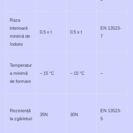
Raza
interioară
EN 13523-
0.5 x t
0.5 x t
minimă de
7
îndoire
Temperatur
a minimă
– 15 °C
– 15 °C
–
de formare
Rezistență
EN 13523-
35N
30N
la zgârieturi
5