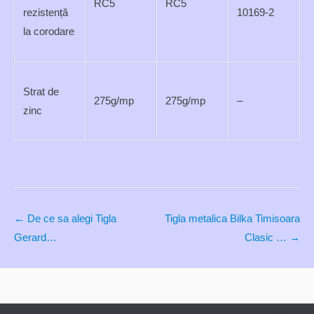
RC5
RC5
rezistență
10169-2
la corodare
Strat de
275g/mp
275g/mp
–
zinc
Post
←
De ce sa alegi Tigla
Tigla metalica Bilka Timisoara
navigation
Gerard…
Clasic …
→