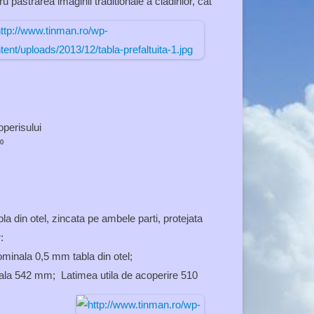
ru pastrarea imaginii traditionale a cladirilor, cat
operisului
⁰
bla din otel, zincata pe ambele parti, protejata
:
minala 0,5 mm tabla din otel;
ala 542 mm; Latimea utila de acoperire 510