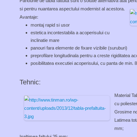
Panourile de tabla faltuita sunt o solutie alternativa atat pent
si pentru nuantarea aspectului modernist al acestora.
Avantaje:
montaj rapid si usor
estetica incontestabila a acoperisului cu
inclinatie mare
panouri fara elemente de fixare vizibile (suruburi)
preprofilare longitudinala pentru a creste rigiditatea ac
posibilitatea executiei acoperisului, cu panta de min. 8
Tehnic:
Material
Ta
cu poliester
Grosime no
Latimea tot
mm;
Inaltimea faltului 25 mm;