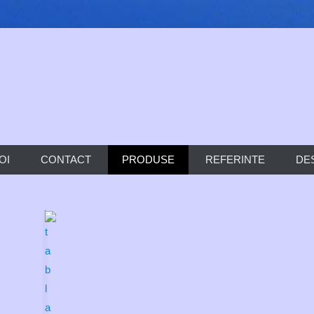
ra Novatik Timisoara
Timisoara
OI
CONTACT
PRODUSE
REFERINTE
DE