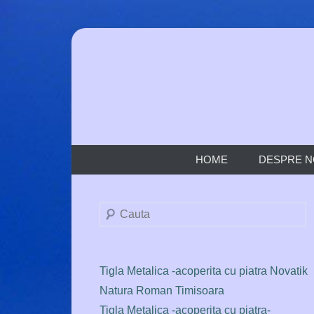
Skip
to
Bilka Timisoara Jgheaburi Timisoara Gerard Timisoa
Tigla Bilka 
content
HOME
DESPRE N
Search
Tigla Metalica -acoperita cu piatra Novatik
Natura Roman Timisoara
Tigla Metalica -acoperita cu piatra-